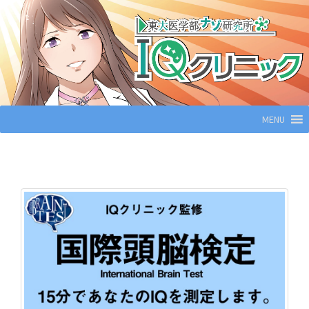
コ
ン
テ
ン
ツ
へ
MENU
ス
キ
ッ
プ