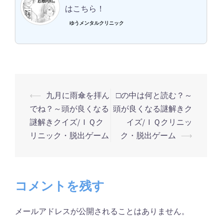
はこちら！
ゆうメンタルクリニック
⟵
九月に雨傘を拝ん
□の中は何と読む？～
投
でね？～頭が良くなる
頭が良くなる謎解きク
稿
謎解きクイズ/ＩＱク
イズ/ＩＱクリニッ
ナ
リニック・脱出ゲーム
ク・脱出ゲーム
⟶
ビ
ゲ
ー
コメントを残す
シ
ョ
メールアドレスが公開されることはありません。