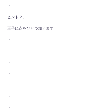
・
ヒント２。
王子に点をひとつ加えます
・
・
・
・
・
・
・