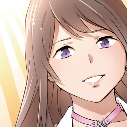
コ
ン
テ
ン
ツ
へ
ス
キ
ッ
プ