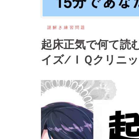
謎解き練習問題
起床正気で何て読
イズ/ＩＱクリニ