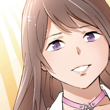
コ
ン
テ
ン
ツ
へ
ス
キ
ッ
プ