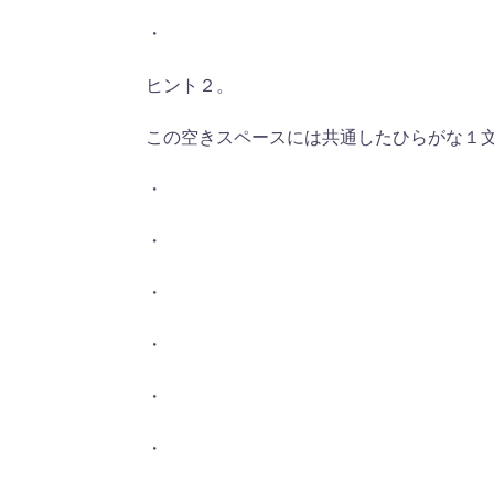
・
ヒント２。
この空きスペースには共通したひらがな１
・
・
・
・
・
・