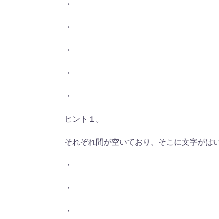
・
・
・
・
・
ヒント１。
それぞれ間が空いており、そこに文字がは
・
・
・