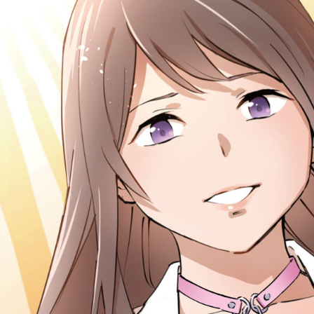
コ
ン
テ
ン
ツ
へ
ス
キ
ッ
プ