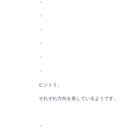
・
・
・
・
・
・
ヒント１。
それぞれ方向を表しているようです。
・