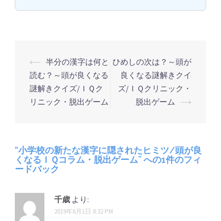
⟵
半分の漢字は何と
ひめしの次は？～頭が
投
読む？～頭が良くなる
良くなる謎解きクイ
稿
謎解きクイズ/ＩＱク
ズ/ＩＱクリニック・
ナ
リニック・脱出ゲーム
脱出ゲーム
⟶
ビ
ゲ
ー
“
小学校の新たな漢字に隠されたヒミツ/頭が良
シ
くなるＩＱコラム・脱出ゲーム
” への1件のフィ
ードバック
ョ
ン
千歳
より:
2019年6月1日 8:32 PM