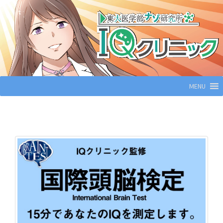
コ
ン
テ
ン
ツ
へ
MENU
ス
キ
ッ
プ